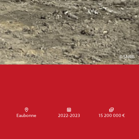
©
SNRB
Eaubonne
2022-2023
15 200 000 €